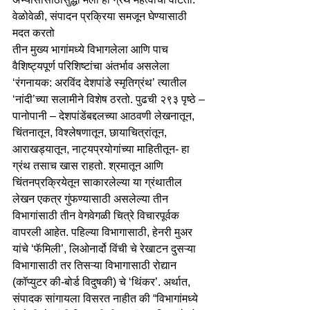
वेळोवेळी, संपादन प्रक्रिया समजून घेण्यासाठी 
मदत करतो 
तीन मुख्य भागांमध्ये विभागलेला आणि पाच 
वैशिष्ट्यपूर्ण परिशिष्टांचा अंतर्भाव असलेला 
‘रंगनायक: अरविंद देशपांडे स्मृतिग्रंथ’ त्यातील 
‘नांदी’च्या सलामीने विशेष ठरतो. पुढची २९३ पृष्ठे – 
पानोपानी – देशपांडेंबद्दलच्या आठवणी लेखनातून, 
चिंतनातून, विश्लेषणातून, छायाचित्रांतून, 
आराखड्यातून, नाट्यप्रयोगांच्या माहितीतून- हा 
ग्रंथ तसाच खास राहतो. श्रमातून आणि 
चिंतनप्रक्रियेतून साकारलेल्या या ग्रंथातील 
लेखन एकत्र गुंफण्यासाठी असलेल्या तीन 
विभागांसाठी तीन वेगवेगळी चित्रे विचारपूर्वक 
वापरली आहेत. पहिल्या विभागासाठी, हेनरी मुअर 
यांचे ‘फॅमिली’, लिओनार्दो विंची चे रेखाटन दुसऱ्या 
विभागासाठी तर तिसऱ्या विभागासाठी रोद्यान 
(कॉप्युटर की-बोर्ड विदुषकी) चे ‘थिंकर’. अर्थात, 
संपादक सांगायला विसरत नाहीत की “विभागांमध्ये 