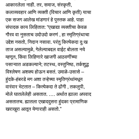
आकारलेला नाही. तर, समाज, संस्कृती, 
कलाव्यवहार आणि व्यक्ती (विचार आणि कृती) याचा 
एक सजग आलेख मांडणारं हे पुस्तक आहे. पाहा 
संपादक काय लिहितात: “एखाद्या व्यक्तीचा केवळ 
गौरव वा नुसताच उदोउदो करणं , हा स्मृतिग्रंथाचा 
उद्देश नसतो, निदान नसावा. परंतु कित्येकदा दुःख 
ताज असल्यामुळे, गेलेल्याबद्दल वाईट बोलता नये 
म्हणून, किंवा लिहिणारे खाजगी आठवणींच्या 
पसाऱ्यात अडकल्याने; तटस्थ, वस्तुनिष्ठ, तर्कशुद्ध 
विश्लेषण अशक्य होऊन बसतं. उमाळे-उसासे – 
हुंदके-हंबरडे मग अशा तऱ्हेच्या स्मृतिग्रंथांमधून 
वारंवार भेटतात – कित्येकदा ते ढोंगी , तकलुपी, 
मोले घातलेलेही असतात. …. अर्थात ह्याला अपवाद 
असतातच. ह्यातला एखाददुसरा हुंदका प्रामाणिक 
खराखुरा आतून येणाराही असतो.” 