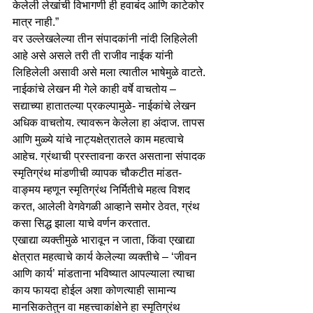
केलेली लेखांची विभागणी ही हवाबंद आणि काटेकोर 
मात्र नाही.” 
वर उल्लेखलेल्या तीन संपादकांनी नांदी लिहिलेली 
आहे असे असले तरी ती राजीव नाईक यांनी 
लिहिलेली असावी असे मला त्यातील भाषेमुळे वाटते. 
नाईकांचे लेखन मी गेले काही वर्षे वाचतोय – 
सद्याच्या हातातल्या प्रकल्पामुळे- नाईकांचे लेखन 
अधिक वाचतोय. त्यावरून केलेला हा अंदाज. तापस 
आणि मुळ्ये यांचे नाट्यक्षेत्रातले काम महत्वाचे 
आहेच. ग्रंथाची प्रस्तावना करत असताना संपादक 
स्मृतिग्रंथ मांडणीची व्यापक चौकटीत मांडत- 
वाङ्मय म्हणून स्मृतिग्रंथ निर्मितीचे महत्व विशद 
करत, आलेली वेगवेगळी आव्हाने समोर ठेवत, ग्रंथ 
कसा सिद्ध झाला याचे वर्णन करतात. 
एखाद्या व्यक्तीमुळे भारावून न जाता, किंवा एखाद्या 
क्षेत्रात महत्वाचे कार्य केलेल्या व्यक्तीचे – ‘जीवन 
आणि कार्य’ मांडताना भविष्यात आपल्याला त्याचा 
काय फायदा होईल अशा कोणत्याही सामान्य 
मानसिकतेतुन वा महत्त्वाकांक्षेने हा स्मृतिग्रंथ 