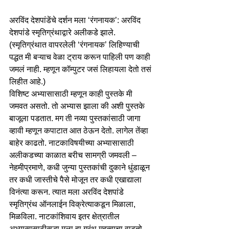
अरविंद देशपांडेंचे दर्शन मला ‘रंगनायक’: अरविंद 
देशपांडे स्मृतिग्रंथाद्वारे अलीकडे झाले. 
(स्मृतिग्रंथात वापरलेली ‘रंगनायक’ लिहिण्याची 
पद्धत मी बऱ्याच वेळा ट्राय करून पाहिली पण काही 
जमलं नाही. म्हणून कॉम्पुटर जसं लिहायला देतो तसं 
लिहीत आहे.) 
विशिष्ट अभ्यासासाठी म्हणून काही पुस्तके मी 
जमवत असतो. तो अभ्यास झाला की अशी पुस्तके 
बाजूला पडतात. मग ती नव्या पुस्तकांसाठी जागा 
व्हावी म्हणून कपाटात आत ठेऊन देतो. लागेल तेंव्हा 
बाहेर काढतो. नाटकाविषयीच्या अभ्यासासाठी 
अलीकडच्या काळात बरीच सामग्री जमवली – 
नेहमीप्रमाणे, कधी जुन्या पुस्तकांची दुकाने धुंडाळून 
तर कधी जास्तीचे पैसे मोजून तर कधी एखाद्याला 
विनंत्या करून. त्यात मला अरविंद देशपांडे 
स्मृतिग्रंथ ऑनलाईन विक्रेत्याकडून मिळाला, 
मिळविला. नाटकांशिवाय इतर क्षेत्रातील 
अभ्यासासाठीसुद्धा मला हा ग्रंथ महत्वाचा वाटतो. 