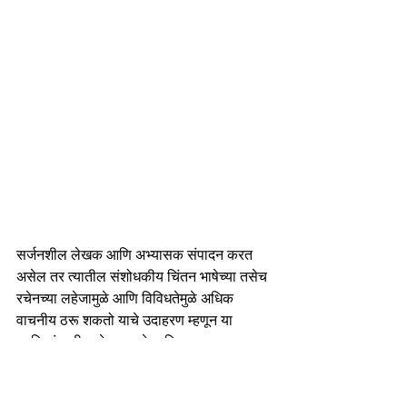
सर्जनशील लेखक आणि अभ्यासक संपादन करत 
असेल तर त्यातील संशोधकीय चिंतन भाषेच्या तसेच 
रचेनच्या लहेजामुळे आणि विविधतेमुळे अधिक 
वाचनीय ठरू शकतो याचे उदाहरण म्हणून या 
स्मृतिग्रंथातील लेखनाकडे आणि एकूणच 
मांडणीकडे मी पुन्हा-पुन्हा जात राहतो. 
ग्रंथ-संपादनक्षेत्रात जगभरातल्या साहित्य- विचार 