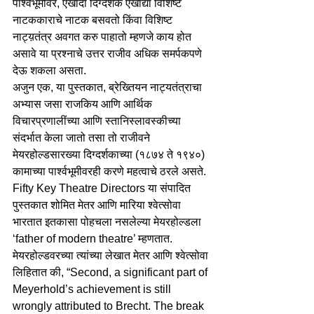
पार्श्वभूमीवर, एखादा दिग्दर्शक एखाद्या विशिष्ट 
नाटककाराचे नाटक बसवतो किंवा विशिष्ट 
नाट्य़तंत्र अवगत करु पाहातो म्हणजे काय होत 
असावे या प्रश्नाचे उत्तर राजीव अधिक समर्पकपणे 
देऊ शकला असता.
अजुन एक, या पुस्तकात, ब्रेख्तियन नाट्यतंत्राचा 
अभ्यास जसा राजकिय आणि आर्थिक 
विचारप्रणालींच्या आणि स्तानिस्लावस्कीच्या 
संदर्भात केला जातो तसा तो राजीवने 
मेयरहोल्डसारख्या दिग्दर्शकाच्या (१८७४ ते १९४०) 
कामाच्या पार्श्वभूमीवरही करणे महत्वाचे ठरले असते. 
Fifty Key Theatre Directors या संपादित 
पुस्तकात शोमित मेतर आणि मारिया श्वेत्सोवा 
भारतात इतकासा पोहचला नसलेल्या मेयरहोल्डला 
‘father of modern theatre’ म्हणतात. 
मेयरहोल्डवरच्या त्यांच्या लेखात मेतर आणि श्वेत्सोवा 
लिहितात की, “Second, a significant part of 
Meyerhold’s achievement is still 
wrongly attributed to Brecht. The break 