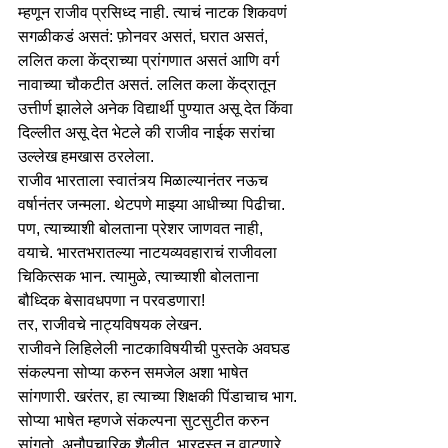
म्हणून राजीव प्रसिध्द नाही. त्याचं नाटक शिकवणं 
सगळीकडं असतं: फ़ोनवर असतं, घरात असतं, 
ललित कला केंद्राच्या प्रांगणात असतं आणि वर्ग 
नावाच्या चौकटीत असतं. ललित कला केंद्रातून 
उत्तीर्ण झालेले अनेक विद्यार्थी पुण्यात असू देत किंवा 
दिल्लीत असू देत भेटले की राजीव नाईक सरांचा 
उल्लेख हमखास ठरलेला.
राजीव भारताला स्वातंत्र्य मिळाल्यानंतर नऊच 
वर्षानंतर जन्मला. थेटपणे माझ्या आधीच्या पिढीचा. 
पण, त्याच्याशी बोलताना प्रेशर जाणवत नाही, 
वयाचे. भारतभरातल्या नाटयव्यवहाराचं राजीवला 
चिकित्सक भान. त्यामुळे, त्याच्याशी बोलताना 
बौध्दिक बेसावधपणा न परवडणारा!
तर, राजीवचे नाट्यविषयक लेखन.
राजीवने लिहिलेली नाटकाविषयीची पुस्तके अवघड 
संकल्पना सोप्या करुन समजेल अशा भाषेत 
सांगणारी. खरंतर, हा त्याच्या शिक्षकी पिंडाचाच भाग. 
सोप्या भाषेत म्हणजे संकल्पना सुटसुटीत करुन 
सांगतो. अनौपचारिक शैलीत, भारदस्त न वाटणारे 