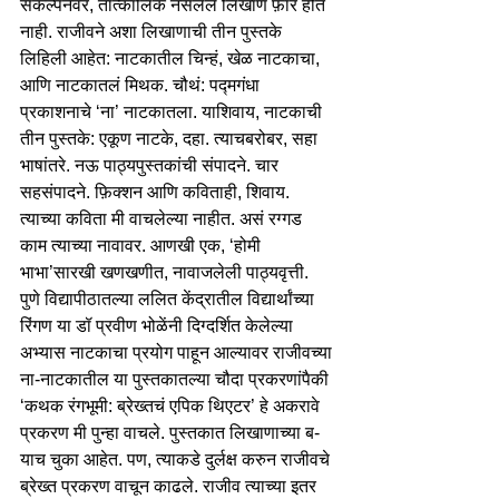
संकल्पनेवर, तात्कालिक नसलेले लिखाण फ़ार होत 
नाही. राजीवने अशा लिखाणाची तीन पुस्तके 
लिहिली आहेत: नाटकातील चिन्हं, खेळ नाटकाचा, 
आणि नाटकातलं मिथक. चौथं: पद्मगंधा 
प्रकाशनाचे ‘ना’ नाटकातला. याशिवाय, नाटकाची 
तीन पुस्तके: एकूण नाटके, दहा. त्याचबरोबर, सहा 
भाषांतरे. नऊ पाठ्यपुस्तकांची संपादने. चार 
सहसंपादने. फ़िक्शन आणि कविताही, शिवाय. 
त्याच्या कविता मी वाचलेल्या नाहीत. असं रग्गड 
काम त्याच्या नावावर. आणखी एक, ‘होमी 
भाभा’सारखी खणखणीत, नावाजलेली पाठ्यवृत्ती.
पुणे विद्यापीठातल्या ललित केंद्रातील विद्यार्थांच्या 
रिंगण या डॉ प्रवीण भोळेंनी दिग्दर्शित केलेल्या 
अभ्यास नाटकाचा प्रयोग पाहून आल्यावर राजीवच्या 
ना-नाटकातील या पुस्तकातल्या चौदा प्रकरणांपैकी 
‘कथक रंगभूमी: ब्रेख्तचं एपिक थिएटर’ हे अकरावे 
प्रकरण मी पुन्हा वाचले. पुस्तकात लिखाणाच्या ब-
याच चुका आहेत. पण, त्याकडे दुर्लक्ष करुन राजीवचे 
ब्रेख्त प्रकरण वाचून काढले. राजीव त्याच्या इतर 