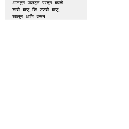
आलटून पालटून परतून बघतो 
डावी बाजू कि उजवी बाजू 
खालून आणि वरून 
तपासत राहतो चढते रक्त 
खाजवत राहतो सतत 
सतत चुचकारत राहतो 
आपल्या दिशेला येणारे वारे 
मीठ टाकून चोळत राहतो आणि 
राक्षसी ऊर्जेत परावर्तित करू पाहतो 
आपण 
खाजवत राहतो सतत. 
Ashutosh Potdar
Marathi
आशुतोष पोतदार
कविता
मराठी कविता
समकालीन मराठी कविता
Marathi Poetry