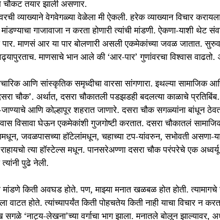
णि चौकट तयार झाली असणार.
ंवरची व्याख्याने वेगवेगळ्या वेळेला मी ऐकली. हरेक व्याख्यान विचार करायला 
्स’ मांडण्याचा गाजावाजा न करता होणारी त्यांची मांडणी. ऐकणा-याशी थेट सं
पार. माणसं आर या पार बोलणारी असली एकमेकांच्या जवळ जातात. सुरुव
्यापुरताच. माणसाचे भान आले की ‘आर-पार’ गुणांवरचा विश्वास वाढतो. अ
ैचारिक आणि सांस्कृतिक समृध्दीचा वारसा सांगणारा. इथल्या सामाजिक आण
 ‘दसरा चौक’. अर्थात, दसरा चौकातली पडझडही बदलत्या काळाचे प्रतिबिंब. 
या-जाण्याचे आणि कोल्हापूर शहरात जाणारे. दसरा चौक सगळ्यांना बांधून ठे
 श्वास विसावा घेऊन एकमेकांशी गुजगोष्टी करतात. दसरा चौकातलं सामाजिक
नामधून, जवळपासच्या हॉटेलांमधून, चहाच्या टप-यांवरुन, सभोवती असणा-या व
राहायचो त्या हॉस्टेल्स मधून. पानसरेअण्णा दसरा चौक परंपरेचे एक अध्वर्
्यांनी पुढे नेली.
ांसमोर मांडणे किती अवघड होते. पण, माझ्या मनात खळबळ होत होती. त्यामागचे
े मला वाटत होते. त्यांच्यापर्यंत किती पोहचतेय किती नाही याचा विचार न कर
ख सगळे ‘नाट्य-लेखना’च्या वर्गाचा भाग झाला. मनातले बोलून झाल्यावर, अर्