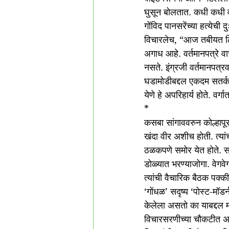
घुसून बोलतात. कधी कधी वर्
गोंविद पानसरेंच्या हत्येची द
विचारलेच, “आज तबीयत ठिक न
अगाध आहे. वर्तमानपत्रे व
नसते. इंग्रजी वर्तमानपत्
घडामोडीबद्दल एकदम सतर्क 
येणे हे अपरिहार्य होते. वर्गा
* 
कसबा सांगाववरुन कोल्हापू
खंदा वीर अशीच होती. त्यां
ठळकपणे समोर येत होते. साह
डोळ्यात भरण्याजोगा. वेगवेग
त्यांची वैचारिक बैठक पक्क
‘गोंधळ’ सदृष्य ‘पोस्ट-मॉड
केलेला असतो का याबद्दल म
विचारसरणीच्या चौकटीत अण