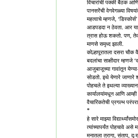
विचारांची पक्की बैठक आ
पानसरेंची वेगवेगळ्या विषया
महत्वाचे म्हणजे, ‘डिस्कोर
आडपडदा न ठेवता. आर या 
त्रास होऊ शकतो. पण, तेवढ
माणसे समृध्द झाली. 
कोल्हापूरातला दसरा चौक व
बदलांचा साक्षीदार म्हणजे
आजुबाजूच्या गावांतून येण्
सोडतो. इथे येणारे जाणारे
पोहचले ते इथल्या व्याख्या
कार्यालयांमधून आणि आम्ही 
वैचारिकतेची प्रगल्भ परंपरा त
*
हे सारे माझ्या विद्यार्थ्य
त्यांच्यापर्यंत पोहचावे अस
मनातला त्रागा, संताप, दुः