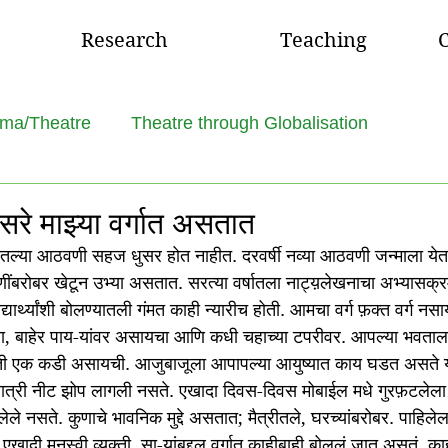
Research
Teaching
C
ma/Theatre
Theatre through Globalisation
ानसरे माझ्या वर्गात असतात
र्गातल्या आठवणी सहज धुसर होत नाहीत. दरवर्षी नव्या आठवणी जन्माला येत
ंबरोबर खेटून उभ्या असतात. सरत्या वर्षातला नाट्य़लेखनाचा अभ्यासक्रम
िद्यार्थ्यांशी बोलण्यातली गंमत काही न्यारीच होती. आमचा वर्ग फ़क्त वर्ग नसा
ा, बाहेर पाय-यांवर असायचा आणि कधी चहाच्या टपरीवर. आपल्या भवतालच्
ती एक कडी असायची. आजुबाजूला आपापल्या आयुष्यात काय घडत असते या
याला रात्री नीट झोप लागली नसते. एखादा दिवस-दिवस मोबाईल मधे गुरफ़टल
लेले नसते. कुणाचे भावनिक मुद्दे असतात; मैत्रीतले, घरच्यांबरोबर. पाहिलेल
एखादी मनस्वी व्यक्ती. सा-यांबद्दल वर्गात काहीबाही बोललं जात असतं. क