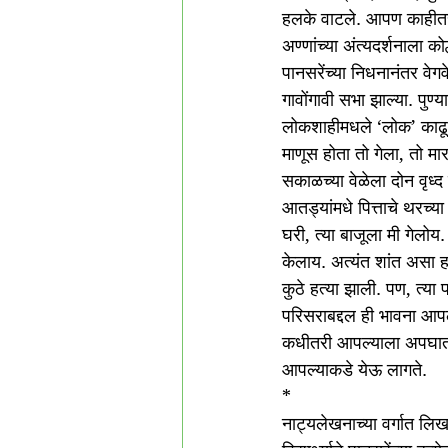
हलके वाटले. आपण काहीतरी 
अण्णांच्या अंत्यदर्शनाला क
पानसरेंच्या निधनानंतर वेग
गावोंगावी सभा झाल्या. पुण
लोकशाहीमधले ‘लोक’ काढून 
माणूस होता तो गेला, तो मा
सकाळच्या वेळेला दोन वृध्
आतड्यांमधे पित्ताचे थरच्
घरी, त्या बाजूला मी गेलोय. 
केलाय. अत्यंत शांत असा ह
कुठे हत्या झाली. पण, त्य
परिसराबद्दल ही भावना आपल्
कधीतरी आपल्याला अपघात 
आपल्याकडे येऊ लागते. 
*
नाट्यलेखनाच्या वर्गात लिखा