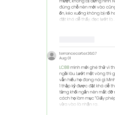
mượt, không bị đứng hình. 
đúng chỗ nên mới vào cũng k
ổn, kéo xuống không bị rối 
đặt khá dễ thấy, đọc lướt là…
Like
Reply
terrancecart.e.r.36.0.7
Aug 01
LC88
 mình mới ghé thử vì t
ngồi lâu. Lướt một vòng thì
vẫn hiểu họ đang nói gì. Mìn
1 thập kỷ được đặt khá dễ t
từng khối ngắn nên mắt đỡ m
cách họ làm mục “Giấy phép 
vừa vào là nhận ra…