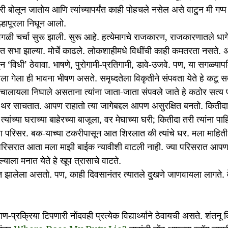
बोलून जातोय आणि त्यांच्यापर्यंत काही पोहचले नसेल असे वाटुन मी गप्प
ोल्हापूरला निघून आलो.
वेगळी चर्चा सुरू झाली. सुरू आहे. हत्येमागचे राजकारण, राजकारणातले धागे 
्यात सभा झाल्या. मोर्चे काढले. लोकशाहीमधे विधींची काही कमतरता नसते. अ
‘विधी’ ठेवावा. भाषणे, पुरोगामी-प्रतिगामी, डावे-उजवे. पण, या सगळ्याप
रला गेला ही भावना भीषण असते. समृध्दतेला विकृतीने संपवता येते हे कटू स
द चालायला निघाले असताना त्यांना जाता-जाता संपवले जाते हे कठोर सत्य
या थर साचतात. आपण राहातो त्या जागेबद्दल आपण असुरक्षित बनतो. कितीदा 
त्यांच्या घराच्या बाहेरच्या बाजूला, वर मेघाच्या घरी; कितीदा तरी त्यांना प
ा परिसर. बक-याच्या टकरीपासून आत शिरलात की त्यांचे घर. मला माहिती न
ा परिसरात आता मला माझी बाईक न्यावीशी वाटली नाही. ज्या परिसरात आपण 
याला मनात येते हे खूप त्रासाचे वाटते.
झालेला असतो. पण, काही दिवसानंतर त्यातले दुखणे जाणवायला लागते. 
ण-प्रक्रिया टिपणारी नोंदवही प्रत्येक विद्यार्थ्याने ठेवायची असते. शंतनू क