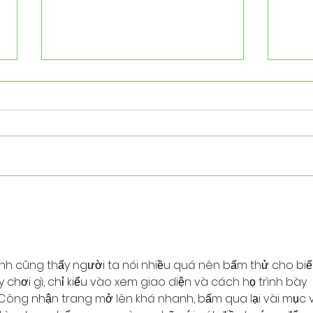
Collaborative Urge and how
The 
to live with one another
Empt
nh cũng thấy người ta nói nhiều quá nên bấm thử cho biế
 chơi gì, chỉ kiểu vào xem giao diện và cách họ trình bày 
 Công nhận trang mở lên khá nhanh, bấm qua lại vài mục 