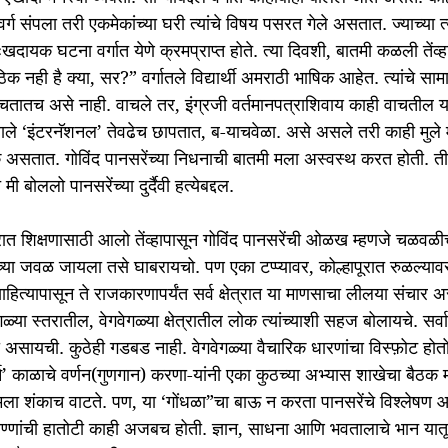
ग संपला तरी एकमेकांच्या घरी त्यांचे विषय पसरत गेले असतात. ज्याच्या त
ुःखदायक घटना वर्गात येणे क्रमप्राप्त होते. त्या दिवशी, बातमी कळली तेंव्हा व
ही है क्या, सर?” वर्गातले विद्यार्थी अमराठी भाषिक आहेत. त्यांचे सामा
ाचतातच असे नाही. वाचले तर, इंग्रजी वर्तमानपत्राशिवाय काही वाचतील य
रवाले ‘इंटरनॅशनल’ तेवढेच छापतात, ब-याचवेळा. असे असले तरी काही मुले 
असतात. गोविंद पानसरेंच्या निधनाची बातमी मला अस्वस्थ करत होती. ती 
त मी बोललो पानसरेंच्या दुर्दैवी हत्येबद्दल.
रात शिक्षणासाठी आलो तेंव्हापासून गोविंद पानसरेंची ओळख म्हणजे चळवळीचे
च्या जवळ जायला तसे घाबरायचो. पण एका टप्प्यावर, कोल्हापूरात रुळल्यावर
ित्यापासून ते राजकारणापर्यंत सर्व क्षेत्रात या माणसाचा लीलया संचार अ
ळ्या स्तरातील, वेगवेगळ्या क्षेत्रातील लोक त्यांच्याशी सहज बोलायचे. सर्वा
ी असायची. कुठेही गडबड नाही. वेगवेगळ्या वैचारिक धारणांचा विस्फ़ोट होत
र्न’ काळाचे वर्णन(गुणगान) करणा-यांनी एका कुठच्या अभ्यास शाखेचा बैठक 
ला शंकाच वाटते. पण, या ‘गोंधळा”चा बाऊ न करता पानसरेंचे विश्लेषण आण
्णांची हातोटी काही अजबच होती. ज्ञान, साधना आणि भवतालाचे भान यातू