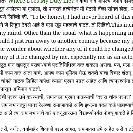
ेनंतर 
Where Does My Duty Lie?
 नावांची नोंद आपल्या ब्लॉग डाय
ून आलेल्या या मुलाला, तो पानसरे हत्येनंतर मी भेटलो तेंव्हा सांगत होता,
णिकपणे लिहितो की, “To be honest, I had never heard of thi
ाने जे लिहून ठेवले आहे ते मला खूप महत्वाचे वाटते. तो लिहितो:This 
 my mind. Other than the usual ‘what is happening i
should I just run away to another country because my 
e me wonder about whether any of it could be change
 any of it be changed by me, especially me as an actor
 वाळूत मान खूपसुन बसणा-यांचे प्रातिनिधित्व करु शकला असता. पण, मला
ला मी काय करु आता याचे. आपण काय भूमिका घेऊ शकते याचा विचार शंतनू
चांगले नाटक लिहिल यापेक्षा त्याला प्रश्न पडत आहेत आणि त्याप्रश्नांना
नापासून अभिमान वाटतो.
ची प्रश्न उभे करण्याची, समाजाला प्रश्न पाडण्याची ‘दसरा चौक परंपरा’ नव
पक समाजभानातून पानसरेअण्णा समाजाकडे आणि इथल्या बदलाकडे पाहाण्या
आले त्या समाजभानाचे वारे शंतनूसारख्या विद्यार्थ्यापर्यंत पोहचू शकते हे 
ेतरी, वर्गात, वर्गाबाहेर शिवाजी बद्दल सांगत, समजावत उभे आहेत असे वाटते.