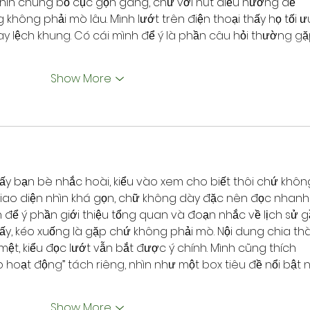
Nhìn chung bố cục gọn gàng, chữ với nút điều hướng để 
hông phải mò lâu. Mình lướt trên điện thoại thấy họ tối ư
hay lệch khung. Có cái mình để ý là phần câu hỏi thường gặ
Show More
hấy bạn bè nhắc hoài, kiểu vào xem cho biết thôi chứ khôn
 giao diện nhìn khá gọn, chữ không dày đặc nên đọc nhanh
h để ý phần giới thiệu tổng quan và đoạn nhắc về lịch sử g
hấy, kéo xuống là gặp chứ không phải mò. Nội dung chia th
ệt, kiểu đọc lướt vẫn bắt được ý chính. Mình cũng thích 
hoạt động” tách riêng, nhìn như một box tiêu đề nổi bật 
Show More