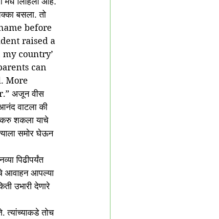
री मधे लिहिली आहे. 
 धक्का बसला. तो 
s name before 
incident raised a 
n my country’ 
parents can 
d. More 
.” अजून वीस 
 आनंद वाटला की 
 करु शकला याचे 
 त्याला समोर घेऊन 
्या पिढीपर्यंत 
चे आवाहन आपल्या 
किती उभारी देणारे 
 त्यांच्याकडे तोच 